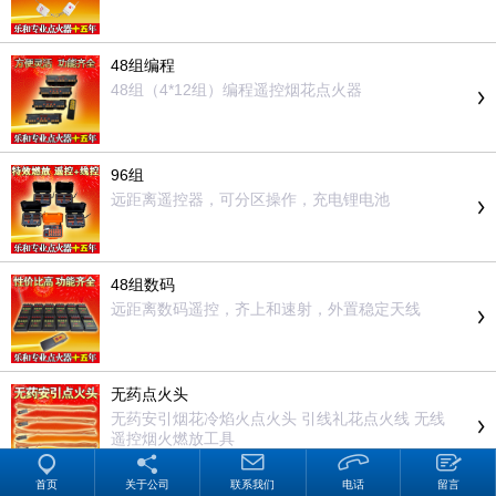
48组编程
48组（4*12组）编程遥控烟花点火器
96组
远距离遥控器，可分区操作，充电锂电池
48组数码
远距离数码遥控，齐上和速射，外置稳定天线
无药点火头
无药安引烟花冷焰火点火头 引线礼花点火线 无线
遥控烟火燃放工具
首页
关于公司
联系我们
电话
留言